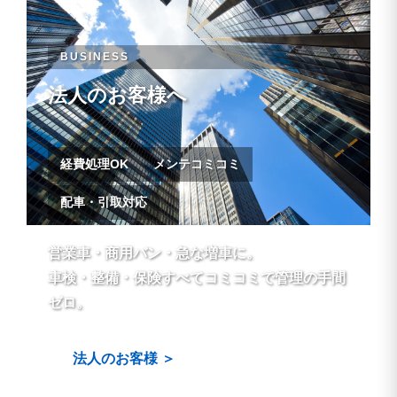
BUSINESS
法人のお客様へ
経費処理OK
メンテコミコミ
配車・引取対応
営業車・商用バン・急な増車に。
車検・整備・保険すべてコミコミで管理の手間
ゼロ。
法人のお客様 ＞