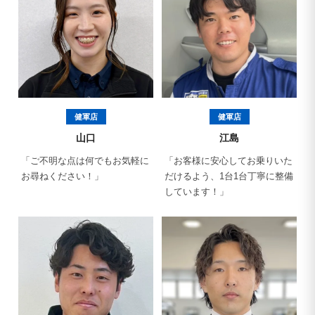
健軍店
健軍店
山口
江島
「ご不明な点は何でもお気軽に
「お客様に安心してお乗りいた
お尋ねください！」
だけるよう、1台1台丁寧に整備
しています！」