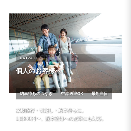
PRIVATE
個人のお客様へ
納車待ちのつなぎ
空港送迎OK
最短当日
家族旅行・引越し・納車待ちに。
1日840円〜、熊本空港への配車にも対応。