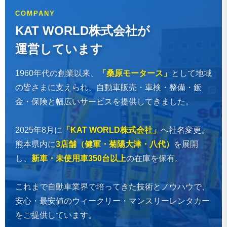
COMPANY
KAT WORLD株式会社が
運営しています
1960年代の創業以来、
「桑原モータース」
として地域
の皆さまに支えられ、自動車販売・車検・整備・鈑
金・保険と幅広いサービスを提供してきました。
2025年8月に
「KAT WORLD株式会社」
へ社名変更。
熊本県内に
3店舗（健軍・菊陽大津・八代）
を展開
し、
新車・未使用車350台以上
の在庫を保有。
これまで自動車業界で培ってきた技術とノウハウで、
安心・最安値のウィークリー・マンスリーレンタカー
をご提供しています。