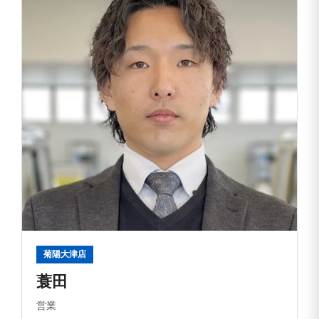
菊陽大津店
蓑田
営業