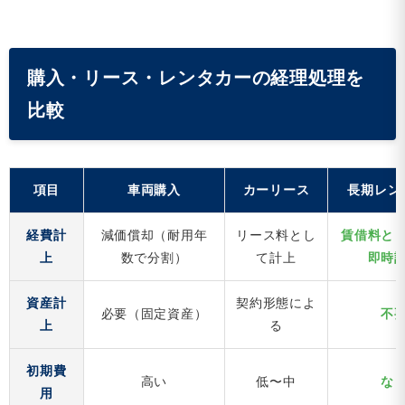
購入・リース・レンタカーの経理処理を
比較
項目
車両購入
カーリース
長期レン
経費計
減価償却（耐用年
リース料とし
賃借料と
上
数で分割）
て計上
即時
資産計
契約形態によ
必要（固定資産）
不
上
る
初期費
高い
低〜中
な
用