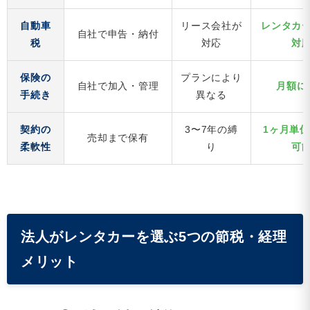
自動車
リース会社が
レンタカ
自社で申告・納付
税
対応
対
保険の
プランにより
自社で加入・管理
月額に
手続き
異なる
契約の
3〜7年の縛
1ヶ月単
売却まで保有
柔軟性
り
可
法人がレンタカーを選ぶ5つの節税・経理
メリット