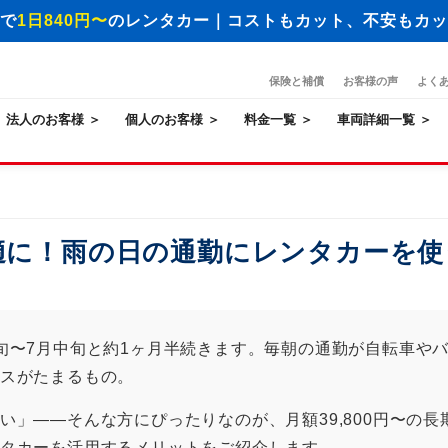
で
1日840円〜
のレンタカー｜コストもカット、不安もカッ
保険と補償
お客様の声
よく
法人のお客様 ＞
個人のお客様 ＞
料金一覧 ＞
車両詳細一覧 ＞
適に！雨の日の通勤にレンタカーを使
旬〜7月中旬と約1ヶ月半続きます。毎朝の通勤が自転車や
スがたまるもの。
い」——そんな方にぴったりなのが、月額39,800円〜の
タカーを活用するメリットをご紹介します。